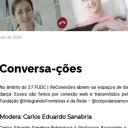
osto de 2025
Conversa-ções
No âmbito do 27 FUDC | ReConexões abrem-se espaços de diá
dança. Esses são feitos por conexão web e transmitidos pe
Fundação @IntegrandoFronteiras e da Rede – @corpodanzamov
Modera: Carlos Eduardo Sanabria
Carlos Eduardo Sanabria-Bohórquez é Professor Associado e