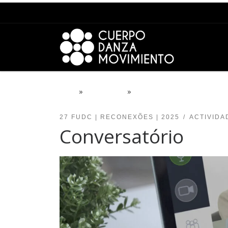
Saltar para o conteúdo
Início
»
PROJECTOS
»
27 FUDC | ReConexões | 2
27 FUDC | RECONEXÕES | 2025
ACTIVIDA
Conversatório