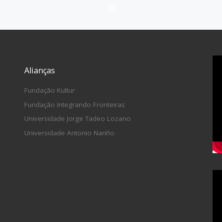
VOLTAR À LISTA DE ITEN
Alianças
Fundação Kultur
Fundação Integrando Fronteiras
Universidade Jorge Tadeo Lozano
Universidade Antonio Nariño