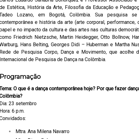
de Estética, História da Arte, Filosofia da Educação e Pedago
Tadeo Lozano, em Bogotá, Colômbia. Sua pesquisa se 
contemporânea e história da arte (arte corporal, performance,
papel e no impacto da cultura e das artes nas culturas democrá
como Friedrich Nietzsche, Martin Heidegger, Otto Bollnow, H
Warburg, Hans Belting, Georges Didi – Huberman e Martha Nu
Rede de Pesquisa Corpo, Dança e Movimento, que acolhe 
Internacional de Pesquisa de Dança na Colômbia.
Programação
Tema: O que é a dança contemporânea hoje?
Por que fazer danç
Colômbia?
Dia: 23 setembro
Hora: 6 p.m.
Convidados:
Mtra. Ana Milena Navarro