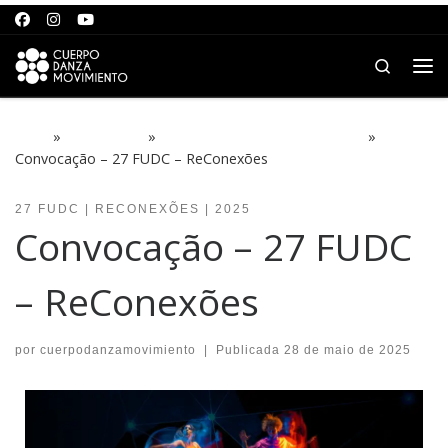
Saltar para o conteúdo
Search
Me
Início
»
PROJECTOS
»
27 FUDC | ReConexões | 2025
»
Convocação – 27 FUDC – ReConexões
27 FUDC | RECONEXÕES | 2025
Convocação – 27 FUDC
– ReConexões
por
cuerpodanzamovimiento
|
Publicada
28 de maio de 2025