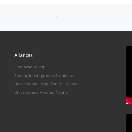
1
2
…
8
Alianças
Fundação Kultur
Fundação Integrando Fronteiras
Universidade Jorge Tadeo Lozano
Universidade Antonio Nariño