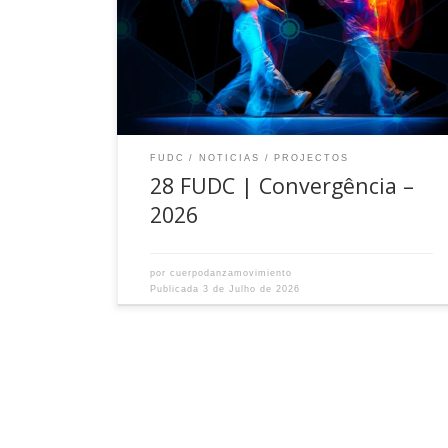
FUDC
NOTICIAS
PROJECTOS
28 FUDC | Convergência –
2026
por
cuerpodanzamovimiento
Publicada
3 de Julho de 2026