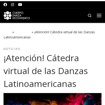
Saltar al contenido
Search
Me
Inicio
»
NOTICIAS
»
¡Atención! Cátedra virtual de las Danzas
Latinoamericanas
NOTICIAS
¡Atención! Cátedra
virtual de las Danzas
Latinoamericanas