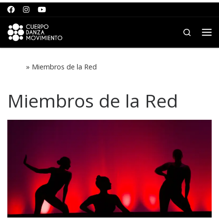
Saltar al contenido
Search
Me
Inicio
»
Miembros de la Red
Miembros de la Red