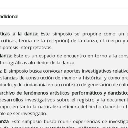
adicional
ticas a la danza
: Este simposio se propone como un e
, críticas, teoría de la recepción) de la danza, el cuerpo 
ipótesis interpretativas.
danza
: Este es un espacio de encuentro en torno a la con
toriográficas alrededor de la danza.
z
: El simposio busca convocar aportes investigativos relativ
tancias de construcción de memoria histórica, y como pro
 duelo, y de ciudadanía en un contexto de generación de cul
rchivo de fenómenos artísticos performáticos y dancístic
 desarrollos investigativos sobre el registro y la documen
ampo, en tanto la naturaleza efímera del hecho dancístico h
le de ser investigado.
anza
: Este simposio busca reunir experiencias de investig