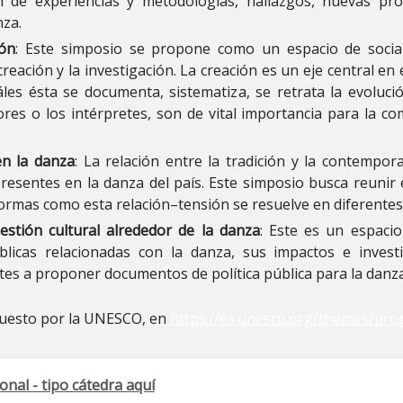
n de experiencias y metodologías, hallazgos, nuevas pr
za.
ión
: Este simposio se propone como un espacio de sociali
reación y la investigación. La creación es un eje central en el
áles ésta se documenta, sistematiza, se retrata la evoluci
dores o los intérpretes, son de vital importancia para la c
en la danza
: La relación entre la tradición y la contempo
esentes en la danza del país. Este simposio busca reunir 
formas como esta relación–tensión se resuelve en diferentes 
estión cultural alrededor de la danza
: Este es un espacio
blicas relacionadas con la danza, sus impactos e inves
es a proponer documentos de política pública para la danza
puesto por la UNESCO, en
https://es.unesco.org/themes/pro
nal - tipo cátedra aquí