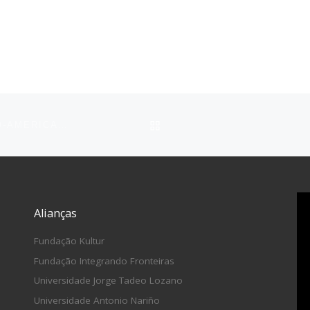
VOLTAR À LISTA DE ITEN
CÁTEDRA VIRTUAL | HISTÓRIA DAS DANÇAS LATINO-AMERICANAS
Alianças
Fundação Kultur
Fundação Integrando Fronteiras
Universidade Jorge Tadeo Lozano
Universidade Antonio Nariño