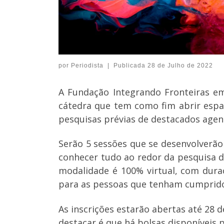
por
Periodista
|
Publicada
28 de Julho de 2022
A Fundação Integrando Fronteiras e
cátedra que tem como fim abrir espaç
pesquisas prévias de destacados agen
Serão 5 sessões que se desenvolverão
conhecer tudo ao redor da pesquisa da
modalidade é 100% virtual, com duraçã
para as pessoas que tenham cumprido
As inscrições estarão abertas até 28 
destacar é que há bolsas disponíveis 