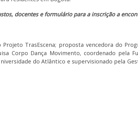
tos, docentes e formulário para a inscrição a encont
Latino-Americanas – (que
rpodanzamovimento.com)
o Projeto TrasEscena; proposta vencedora do Prog
uisa Corpo Dança Movimento, coordenado pela Fu
iversidade do Atlântico e supervisionado pela Gest