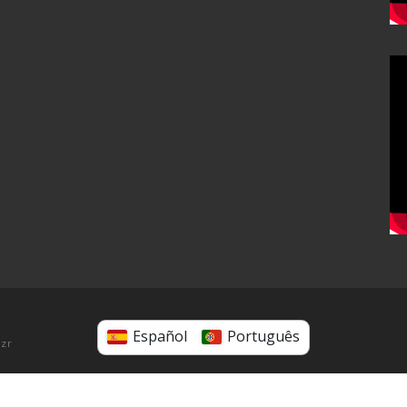
Español
Português
zr