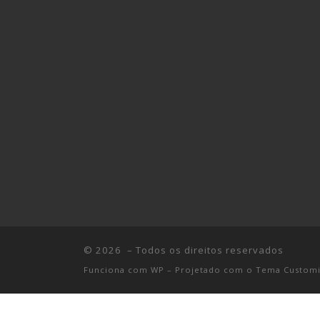
© 2026
– Todos os direitos reservados
Funciona com
WP
– Projetado com o
Tema Customi