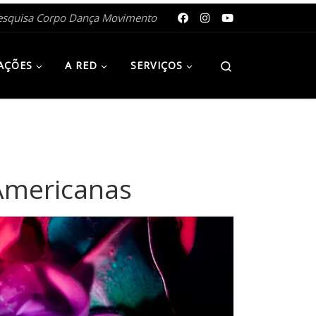
esquisa Corpo Dança Movimento
Search
AÇÕES
A RED
SERVIÇOS
-Americanas