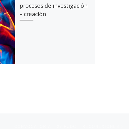
procesos de investigación
– creación
En
ENTRADAS
CONVOCATORIA – 27 FUDC – RECONEXIONES