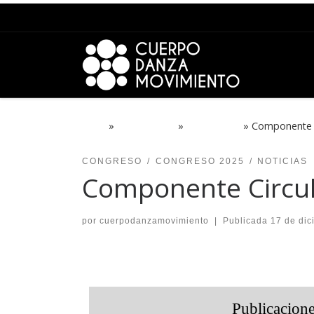
Saltar al contenido
Inicio
»
PROYECTOS
»
CONGRESO
»
Componente C
CONGRESO
CONGRESO 2025
NOTICIAS
Componente Circul
por
cuerpodanzamovimiento
|
Publicada
17 de dic
Publicacion