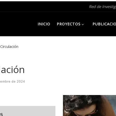
Red de Investi
INICIO
PROYECTOS
PUBLICACI
irculación
ación
iembre de 2024
es