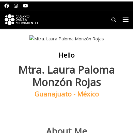
Saltar al contenido
Search
Me
Hello
Mtra. Laura Paloma
Monzón Rojas
Guanajuato - México
About Me