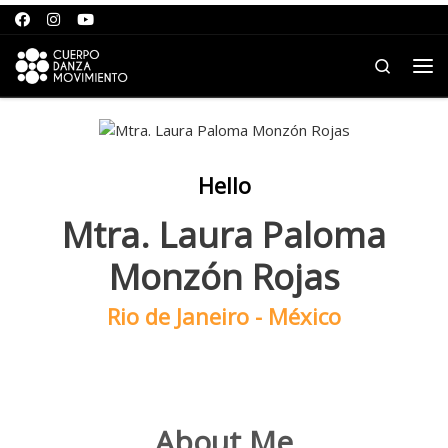
Saltar para o conteúdo
Search
Me
Hello
Mtra. Laura Paloma
Monzón Rojas
Rio de Janeiro - México
About Me