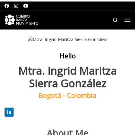
Saltar al contenido
Search
Me
Hello
Mtra. Ingrid Maritza
Sierra González
Bogotá - Colombia
About Me