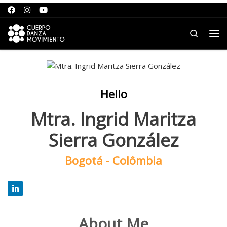
Saltar para o conteúdo
Search
Me
Hello
Mtra. Ingrid Maritza
Sierra González
Bogotá - Colômbia
About Me