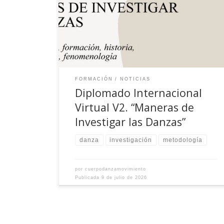
FORMACIÓN
NOTICIAS
Diplomado Internacional
Virtual V2. “Maneras de
Investigar las Danzas”
danza
investigación
metodología
por
cuerpodanzamovimiento
Publicada
9 de julio de 2026