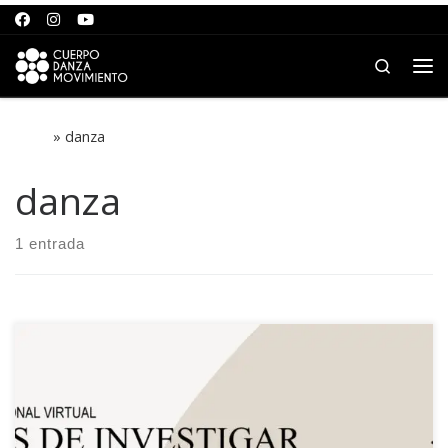
Saltar al contenido
Search
Me
Inicio
»
danza
danza
1 entrada