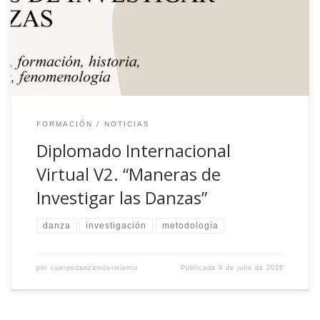
FORMACIÓN
NOTICIAS
Diplomado Internacional
Virtual V2. “Maneras de
Investigar las Danzas”
danza
investigación
metodología
por
cuerpodanzamovimiento
Publicada
9 de julio de 2026