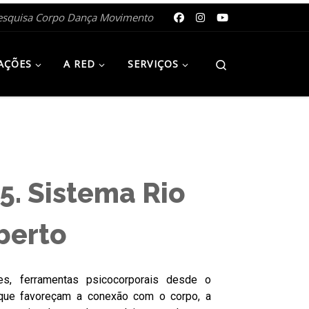
esquisa Corpo Dança Movimento
Search
AÇÕES
A RED
SERVIÇOS
. Sistema Rio
berto
tes, ferramentas psicocorporais desde o
que favoreçam a conexão com o corpo, a