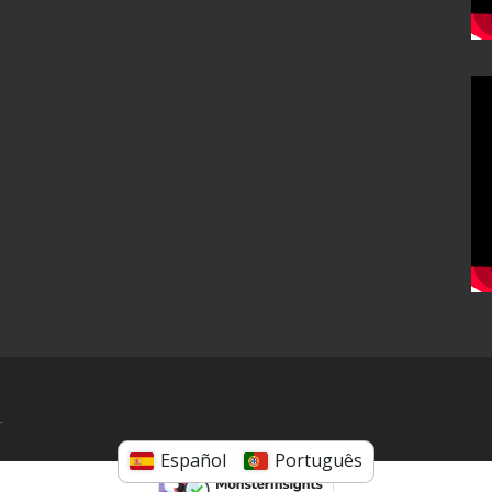
r
Español
Português