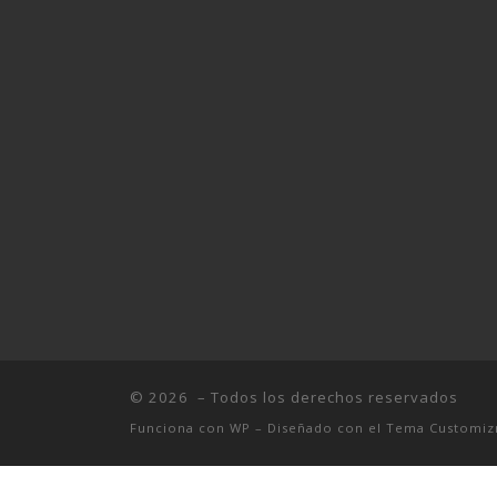
© 2026
– Todos los derechos reservados
Funciona con
WP
– Diseñado con el
Tema Customiz