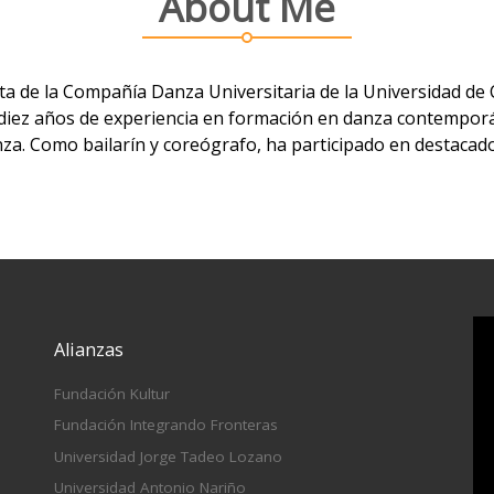
About Me
a de la Compañía Danza Universitaria de la Universidad de C
diez años de experiencia en formación en danza contemporá
anza. Como bailarín y coreógrafo, ha participado en destacado
Alianzas
Fundación Kultur
Fundación Integrando Fronteras
Universidad Jorge Tadeo Lozano
Universidad Antonio Nariño