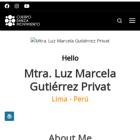
Saltar al contenido
Search
Me
Hello
Mtra. Luz Marcela
Gutiérrez Privat
Lima - Perú
About Me