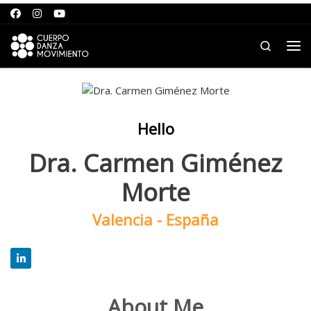
Saltar al contenido
Search
Me
Hello
Dra. Carmen Giménez
Morte
Valencia - España
About Me