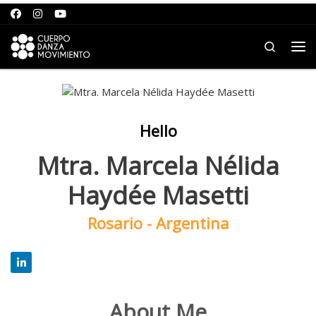
Saltar para o conteúdo
Search
Me
Hello
Mtra. Marcela Nélida
Haydée Masetti
Rosario - Argentina
About Me