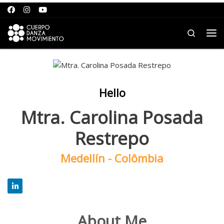
Saltar para o conteúdo
Search
Me
Hello
Mtra. Carolina Posada
Restrepo
Medellín - Colômbia
About Me