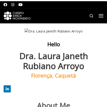
Saltar para o conteúdo
Search
Me
Hello
Dra. Laura Janeth
Rubiano Arroyo
Florença, Caquetá
About Me