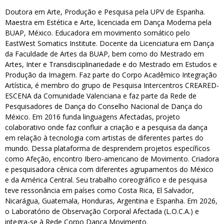
Doutora em Arte, Produção e Pesquisa pela UPV de Espanha.
Maestra em Estética e Arte, licenciada em Dança Moderna pela
BUAP, México. Educadora em movimento somático pelo
EastWest Somatics Institute. Docente da Licenciatura em Dança
da Faculdade de Artes da BUAP, bem como do Mestrado em
Artes, Inter e Transdisciplinariedade e do Mestrado em Estudos e
Produção da Imagem. Faz parte do Corpo Acadêmico Integração
Artística, é membro do grupo de Pesquisa Intercentros CREARED-
ESCENA da Comunidade Valenciana e faz parte da Rede de
Pesquisadores de Dança do Conselho Nacional de Dança do
México. Em 2016 funda linguagens Afectadas, projeto
colaborativo onde faz confluir a criação e a pesquisa da dança
em relação à tecnologia com artistas de diferentes partes do
mundo. Dessa plataforma de desprendem projetos específicos
como Afeção, encontro Ibero-americano de Movimento. Criadora
e pesquisadora cênica com diferentes agrupamentos do México
e da América Central. Seu trabalho coreográfico e de pesquisa
teve ressonância em países como Costa Rica, El Salvador,
Nicarágua, Guatemala, Honduras, Argentina e Espanha. Em 2026,
o Laboratório de Observação Corporal Afectada (L.O.C.A.) e
integra-se à Rede Corpo Dança Movimento.