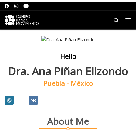
Saltar para o conteúdo
Search
Me
Hello
Dra. Ana Piñan Elizondo
Puebla - México
About Me