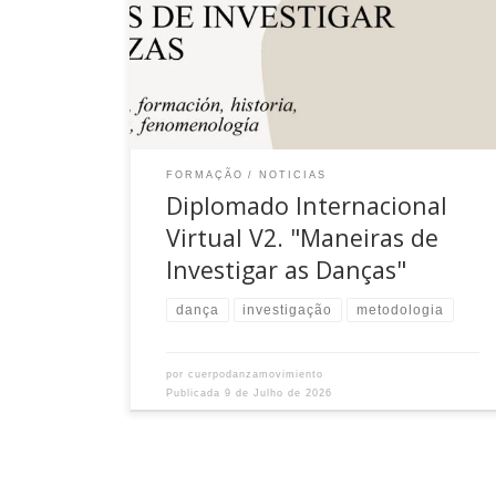
FORMAÇÃO
NOTICIAS
Diplomado Internacional
Virtual V2. "Maneiras de
Investigar as Danças"
dança
investigação
metodologia
por
cuerpodanzamovimiento
Publicada
9 de Julho de 2026