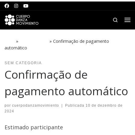
Saltar para o conteúdo
Search
Me
Início
»
Sem categoria
»
Confirmação de pagamento
automático
SEM CATEGORIA
Confirmação de
pagamento automático
por
cuerpodanzamovimiento
|
Publicada
10 de dezembro de
2024
Estimado participante