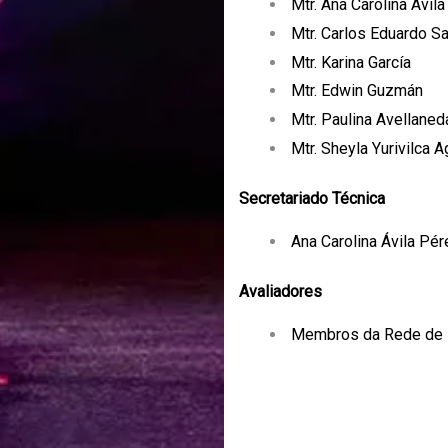
Mtr. Ana Carolina Ávila
Mtr. Carlos Eduardo S
Mtr. Karina García
Mtr. Edwin Guzmán
Mtr. Paulina Avellaned
Mtr. Sheyla Yurivilca A
Secretariado Técnica
Ana Carolina Ávila Pér
Avaliadores
Membros da Rede de 