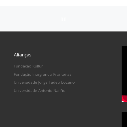
VOLTAR À LISTA DE ITEN
Alianças
Fundação Kultur
Fundação Integrando Fronteiras
Universidade Jorge Tadeo Lozano
Universidade Antonio Nariño