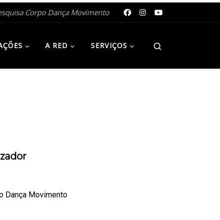
esquisa Corpo Dança Movimento
Search
AÇÕES
A RED
SERVIÇOS
zador
po Dança Movimento