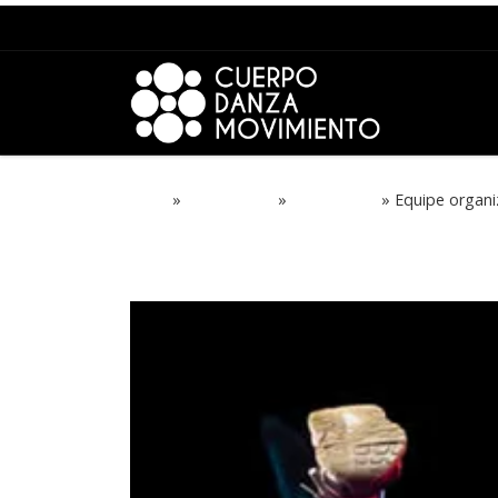
Saltar para o conteúdo
Início
»
PROJECTOS
»
CONGRESO
»
Equipe organ