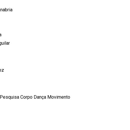
anabria
a
guilar
ez
Pesquisa Corpo Dança Movimento