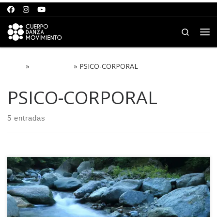
Saltar al contenido
Search
Me
Inicio
»
PROYECTOS
»
PSICO-CORPORAL
PSICO-CORPORAL
5 entradas