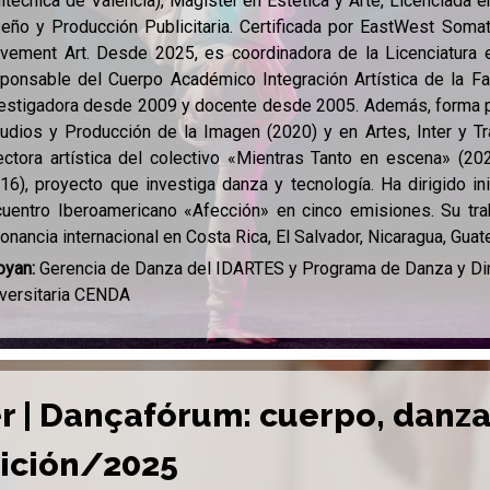
itécnica de Valencia), Magíster en Estética y Arte, Licenciada
eño y Producción Publicitaria. Certificada por EastWest Soma
ement Art. Desde 2025, es coordinadora de la Licenciatura 
ponsable del Cuerpo Académico Integración Artística de la F
estigadora desde 2009 y docente desde 2005. Además, forma p
udios y Producción de la Imagen (2020) y en Artes, Inter y Tr
ectora artística del colectivo «Mientras Tanto en escena» (
16), proyecto que investiga danza y tecnología. Ha dirigido 
uentro Iberoamericano «Afección» en cinco emisiones. Su trab
onancia internacional en Costa Rica, El Salvador, Nicaragua, Gua
oyan:
Gerencia de Danza del IDARTES y Programa de Danza y Dir
versitaria CENDA
er | Dançafórum: cuerpo, danza
ición/2025