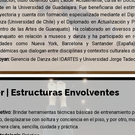
titución, título obtenido Cum Laude. Actualmente, cursa el Docto
e en la Universidad de Guadalajara. Fue beneficiaria del es
yectoria y cuenta con formación especializada mediante el Dip
za (Universidad de Chile) y el Diplomado en Actualización y
ntro de las Artes de Guanajuato). Ha colaborado en diversos p
najuato en relación a museos y danza y ha participado en r
udades como Nueva York, Barcelona y Santander (España)
démicas que dialogan entre disciplinas y contextos culturales d
oyan:
Gerencia de Danza del IDARTES y Universidad Jorge Tade
r | Estructuras Envolventes
etivo:
Brindar herramientas técnicas básicas de entrenamiento p
o, desplazarse con soltura y conciencia en el piso, y por otro, 
era clara, sencilla, cuidada y práctica.