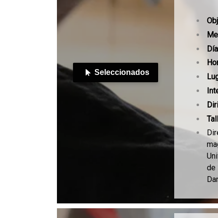
Obj
Me
Dí
a
Hor
Seleccionados
Lug
Int
Dir
Tal
Dir
mag
Uni
de 
Dan