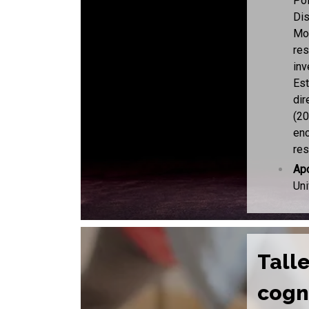
Pol
Dis
Mov
res
inv
Est
dir
(20
enc
res
Ap
Uni
Tall
cogn