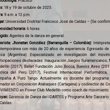
todología:
Práctico
as:
18 y 19 de octubre de 2025.
a:
9 a.m. a 12 p.m.
ar:
Universidad Distrital Francisco José de Caldas – (Se confirma
ensidad horaria:
6 horas.
igido:
Agentes de la danza en general.
lerista: Jhonatan González (Barranquilla – Colombia):
Intérpret
temporánea con más de 20 años de experiencia. Egresado de U
cca (Argentina). Especializado en investigación del movim
ticipaciones destacadas: Inauguración Juegos Suramericanos, 
ellín (2017), Ballet Fundación Julio Bocca, Buenos Aires (2011),
ólica del Perú (2017), Festival Internacional Performática,
mpañía A Puro Tango. Actualmente es docente del programa d
mador en Corporación Atabaques (Cartagena) y codirector de Co
VIMIENTO en Power Club Medellín como coach de movimiento.
oyan:
Gerencia de Danza del IDARTES y Programa Arte Danzario d
 Caldas