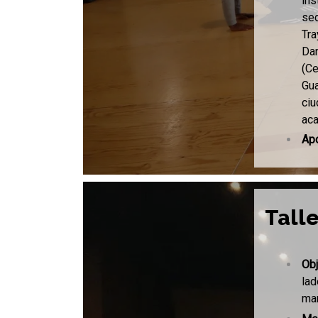
ins
sed
Tra
Dan
(Ce
Gua
ci
aca
Ap
Talle
Obj
lad
man