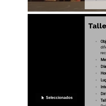
Talle
Obj
dif
rec
Me
Dí
Hor
Lug
Int
Dir
Seleccionados
Tal