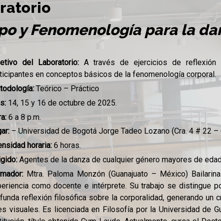
ratorio
po y Fenomenología para la da
jetivo del Laboratorio:
A través de ejercicios de reflexión
ticipantes en conceptos básicos de la fenomenología corporal.
todología:
Teórico – Práctico
as:
14, 15 y 16 de octubre de 2025.
a:
6 a 8 p.m.
ar:
– Universidad de Bogotá Jorge Tadeo Lozano (Cra. 4 # 22 – 6
ensidad horaria:
6 horas.
igido:
Agentes de la danza de cualquier género mayores de edad
rmador:
Mtra. Paloma Monzón (Guanajuato – México) Bailarina
eriencia como docente e intérprete. Su trabajo se distingue p
funda reflexión filosófica sobre la corporalidad, generando un cr
es visuales. Es licenciada en Filosofía por la Universidad de 