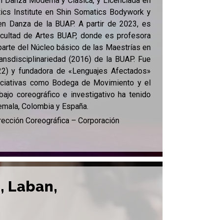
 en Danza Moderna y Clásica, y Licenciada en
tics Institute en Shin Somatics Bodywork y
en Danza de la BUAP. A partir de 2023, es
acultad de Artes BUAP, donde es profesora
arte del Núcleo básico de las Maestrías en
ansdisciplinariedad (2016) de la BUAP. Fue
2022) y fundadora de «Lenguajes Afectados»
iniciativas como Bodega de Movimiento y el
ajo coreográfico e investigativo ha tenido
temala, Colombia y España.
ección Coreográfica – Corporación
, Laban,