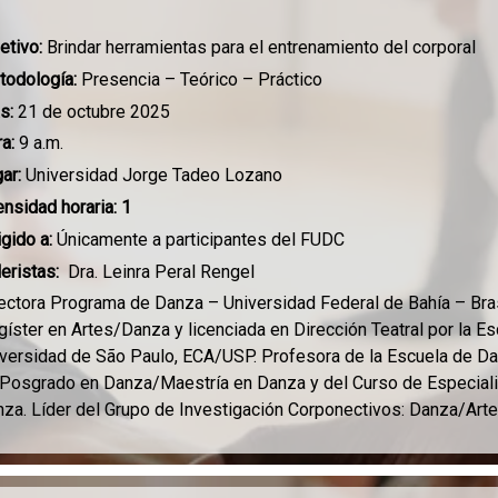
etivo:
Brindar herramientas para el entrenamiento del corporal
todología:
Presencia – Teórico – Práctico
s:
21 de octubre 2025
a:
9 a.m.
ar:
Universidad Jorge Tadeo Lozano
ensidad horaria: 1
igido a:
Únicamente a participantes del FUDC
leristas:
Dra. Leinra Peral Rengel
ectora Programa de Danza – Universidad Federal de Bahía – Bras
íster en Artes/Danza y licenciada en Dirección Teatral por la E
versidad de São Paulo, ECA/USP. Profesora de la Escuela de D
Posgrado en Danza/Maestría en Danza y del Curso de Especial
za. Líder del Grupo de Investigación Corponectivos: Danza/Art