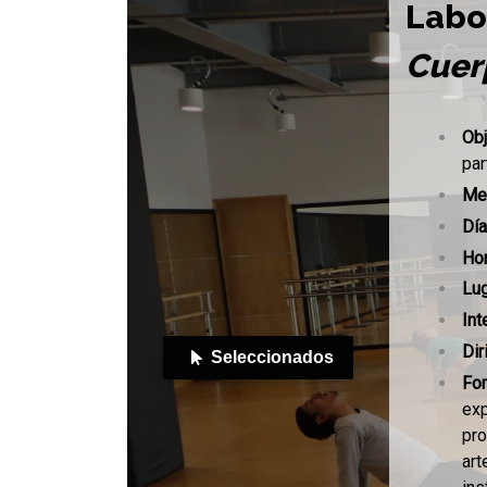
Labo
Cuer
Ob
par
Me
Dí
Hor
Lug
Int
Dir
Seleccionados
Fo
exp
pro
art