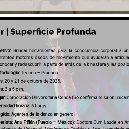
r | Superficie Profunda
etivo:
Brindar herramientas para la consciencia corporal a u
erentes motores óseos de movimiento que ayudarán a articula
onocer y redescubrir la parte de atrás de la kinesfera y las pos
todología:
Teórico – Práctico
as:
20 y 21 de octubre de 2025.
a:
2 a 5 p.m.
ar:
Corporación Universitaria Cenda (Se confirma el salón únicam
ensidad horaria:
6 horas.
igido:
Agentes de la danza en general.
lerista: Ana Piñán (Puebla – México):
Doctora Cum Laude en Art