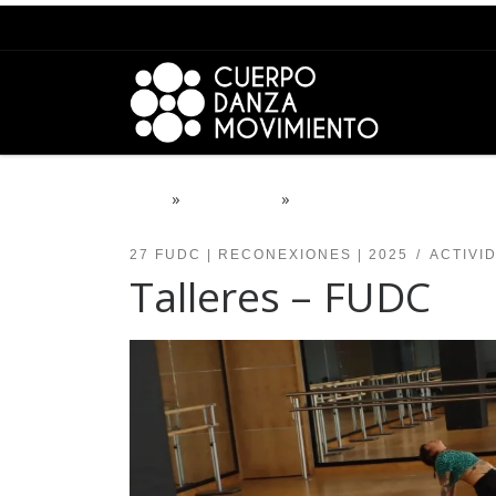
Saltar al contenido
Inicio
»
PROYECTOS
»
27 FUDC | ReConexiones |
27 FUDC | RECONEXIONES | 2025
ACTIVI
Talleres – FUDC