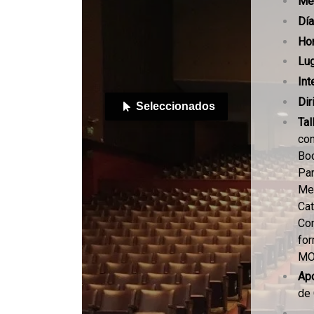
Me
Dí
Hor
Lug
Int
Dir
Seleccionados
Tal
con
Bo
Par
Med
Cat
Co
for
MO
Ap
de